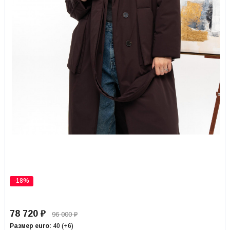
-18%
78 720
₽
96 000
₽
Размер euro:
40 (+6)