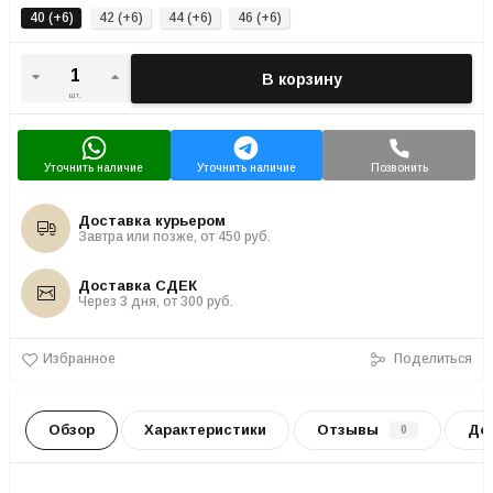
40 (+6)
42 (+6)
44 (+6)
46 (+6)
В корзину
шт.
Уточнить наличие
Уточнить наличие
Позвонить
Доставка курьером
Завтра или позже, от 450 руб.
Доставка СДЕК
Через 3 дня, от 300 руб.
Избранное
Поделиться
Обзор
Характеристики
Отзывы
До
0